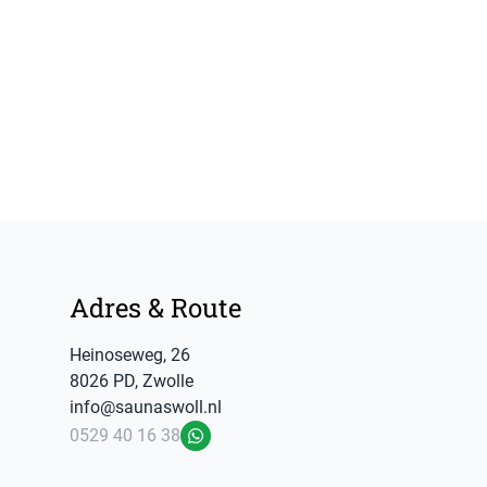
Footer
Adres & Route
Heinoseweg
,
26
8026 PD
,
Zwolle
info@saunaswoll.nl
0529 40 16 38
WhatsApp