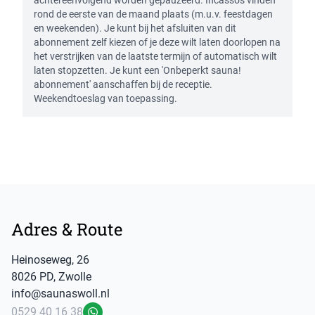
achtereenvolgend worden gepauzeerd. Incasso's vinden
rond de eerste van de maand plaats (m.u.v. feestdagen
en weekenden). Je kunt bij het afsluiten van dit
abonnement zelf kiezen of je deze wilt laten doorlopen na
het verstrijken van de laatste termijn of automatisch wilt
laten stopzetten. Je kunt een 'Onbeperkt sauna!
abonnement' aanschaffen bij de receptie.
Weekendtoeslag van toepassing.
Footer
Adres & Route
Heinoseweg
,
26
8026 PD
,
Zwolle
info@saunaswoll.nl
0529 40 16 38