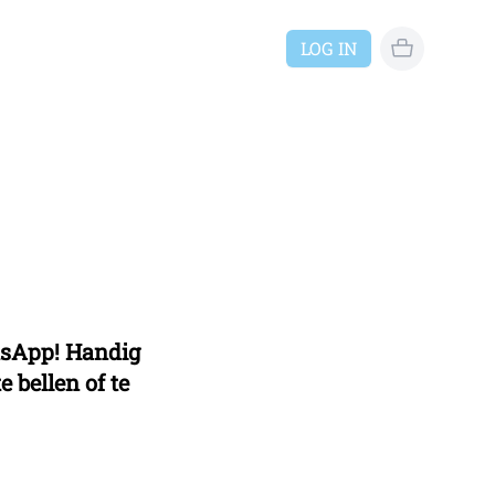
LOG IN
geen reserve
tsApp! Handig
e bellen of te