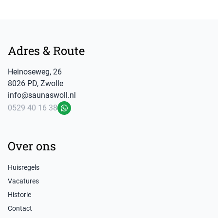
Footer
Adres & Route
Heinoseweg
,
26
8026 PD
,
Zwolle
info@saunaswoll.nl
0529 40 16 38
WhatsApp
Over ons
Huisregels
Vacatures
Historie
Contact