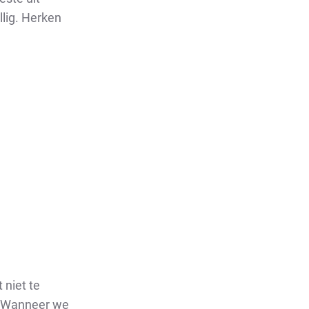
llig. Herken
 niet te
t! Wanneer we