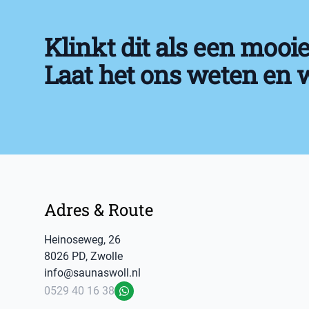
Klinkt dit als een mooie
Laat het ons weten en 
Footer
Adres & Route
Heinoseweg
,
26
8026 PD
,
Zwolle
info@saunaswoll.nl
0529 40 16 38
WhatsApp