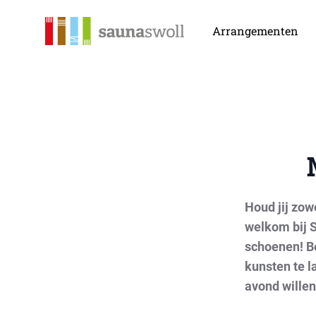
Sauna Swoll
Arrangementen
Houd jij zow
welkom bij S
schoenen! Be
kunsten te l
avond willen