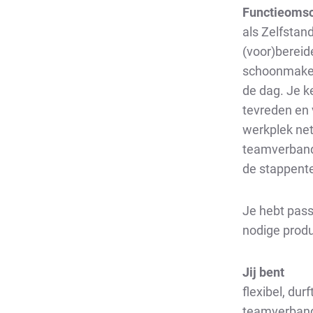
Functieomsc
als Zelfstan
(voor)bereid
schoonmaken 
de dag. Je k
tevreden en 
werkplek net
teamverband,
de stappente
Je hebt pass
nodige prod
Jij bent
flexibel, du
teamverband!