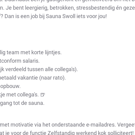
en. Je bent leergierig, betrokken, stressbestendig én geze
elf? Dan is een job bij Sauna Swoll iets voor jou!
ig team met korte lijntjes.
conform salaris.
ijk verdeeld tussen alle collega's).
etaald vakantie (naar rato).
 opbouw.
je met collega's. 🍺
egang tot de sauna.
. met motivatie via het onderstaande e-mailadres. Vergeet
t je voor de functie Zelfstandig werkend kok solliciteer