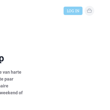
LOG IN
geen reserve
p
e van harte
te paar
naire
t weekend of