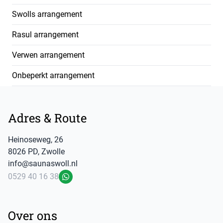
Swolls arrangement
Rasul arrangement
Verwen arrangement
Onbeperkt arrangement
Footer
Adres & Route
Heinoseweg
,
26
8026 PD
,
Zwolle
info@saunaswoll.nl
0529 40 16 38
WhatsApp
Over ons