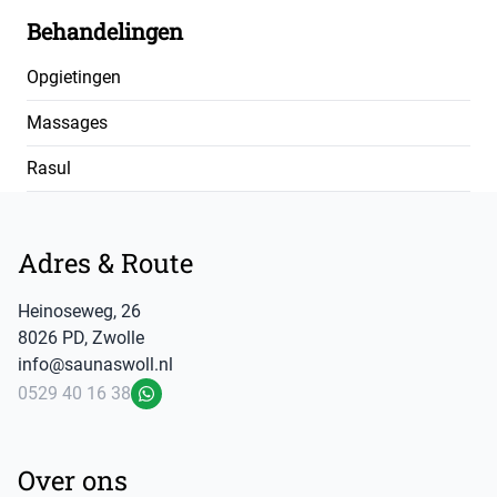
Behandelingen
Opgietingen
Massages
Rasul
Footer
Adres & Route
Heinoseweg
,
26
8026 PD
,
Zwolle
info@saunaswoll.nl
0529 40 16 38
WhatsApp
Over ons